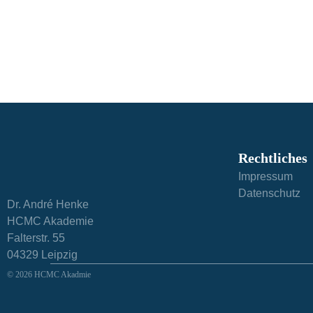
Rechtliches
Impressum
Datenschutz
Dr. André Henke
HCMC Akademie
Falterstr. 55
04329 Leipzig
© 2026 HCMC Akadmie