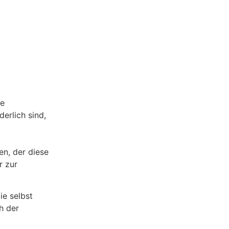
ie
erlich sind,
n, der diese
r zur
ie selbst
h der