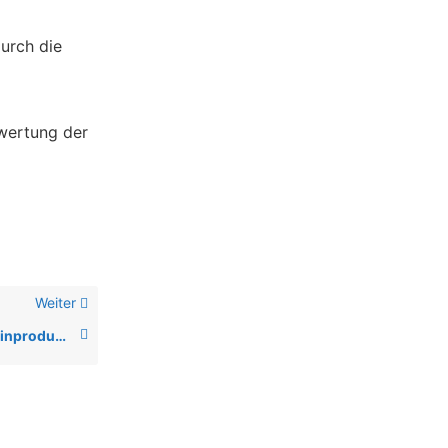
urch die
wertung der
Weiter
Betreiber und Anwender von Medizinprodukten