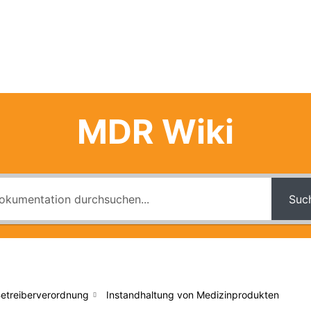
izinprodukteberater
Firmeninterne Schulung
Über Uns
MDR Wiki
Suc
etreiberverordnung
Instandhaltung von Medizinprodukten