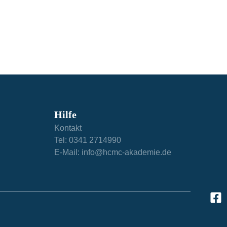
Hilfe​
Kontakt
Tel: 0341 2714990
E-Mail: info@hcmc-akademie.de