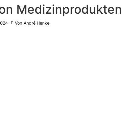
von Medizinprodukten
2024
Von
André Henke