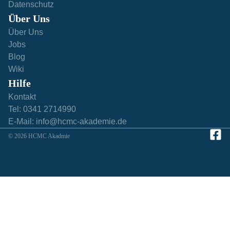
Datenschutz
Über Uns
Über Uns
Jobs
Blog
Wiki
Hilfe​
Kontakt
Tel: 0341 2714990
E-Mail: info@hcmc-akademie.de
© 2026 HCMC Akadmie