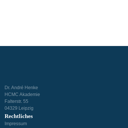
Dr. André Henke
HCMC Akademie
Falterstr. 55
04329 Leipzig
Rechtliches
Impressum