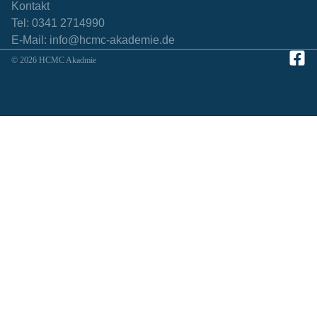
Kontakt
Tel: 0341 2714990
E-Mail: info@hcmc-akademie.de
© 2026 HCMC Akadmie