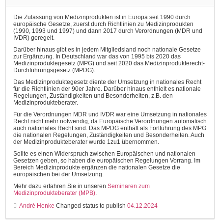
Die Zulassung von Medizinprodukten ist in Europa seit 1990 durch
europäische Gesetze, zuerst durch Richtlinien zu Medizinprodukten
(1990, 1993 und 1997) und dann 2017 durch Verordnungen (MDR und
IVDR) geregelt.
Darüber hinaus gibt es in jedem Mitgliedsland noch nationale Gesetze
zur Ergänzung. In Deutschland war das von 1995 bis 2020 das
Medizinproduktegesetz (MPG) und seit 2020 das Medizinprodukterecht-
Durchführungsgesetz (MPDG).
Das Medizinproduktegesetz diente der Umsetzung in nationales Recht
für die Richtlinien der 90er Jahre. Darüber hinaus enthielt es nationale
Regelungen, Zuständigkeiten und Besonderheiten, z.B. den
Medizinprodukteberater.
Für die Verordnungen MDR und IVDR war eine Umsetzung in nationales
Recht nicht mehr notwendig, da Europäische Verordnungen automatisch
auch nationales Recht sind. Das MPDG enthält als Fortführung des MPG
die nationalen Regelungen, Zuständigkeiten und Besonderheiten. Auch
der Medizinprodukteberater wurde 1zu1 übernommen.
Sollte es einen Widerspruch zwischen Europäischen und nationalen
Gesetzen geben, so haben die europäischen Regelungen Vorrang. Im
Bereich Medizinprodukte ergänzen die nationalen Gesetze die
europäischen bei der Umsetzung.
Mehr dazu erfahren Sie in unseren
Seminaren zum
Medizinprodukteberater (MPB)
.
André Henke
Changed status to publish
04.12.2024