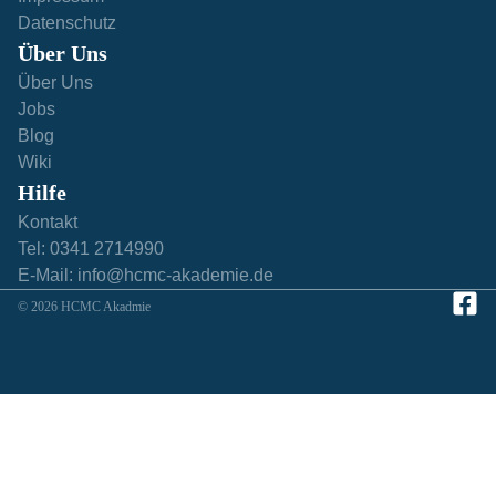
Datenschutz
Über Uns
Über Uns
Jobs
Blog
Wiki
Hilfe​
Kontakt
Tel: 0341 2714990
E-Mail: info@hcmc-akademie.de
© 2026 HCMC Akadmie