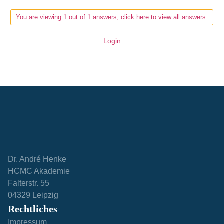
You are viewing 1 out of 1 answers, click here to view all answers.
Login
Dr. André Henke
HCMC Akademie
Falterstr. 55
04329 Leipzig
Rechtliches
Impressum