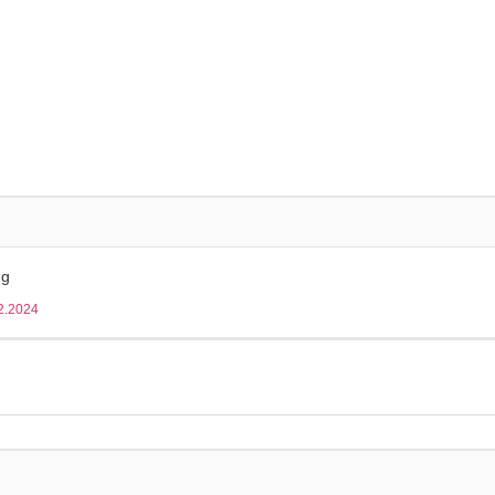
izinprodukteberater
Firmeninterne Schulung
Über Uns
ng
2.2024