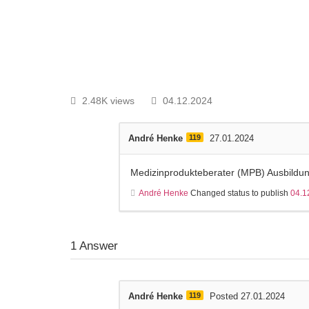
Med
2.48K views
04.12.2024
André Henke
119
27.01.2024
Medizinprodukteberater (MPB) Ausbildu
André Henke
Changed status to publish
04.1
1
Answer
André Henke
119
Posted 27.01.2024