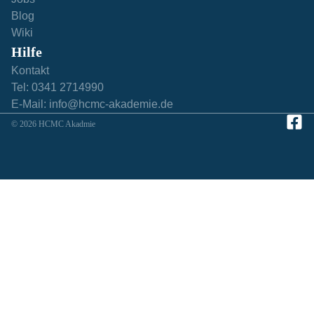
Blog
Wiki
Hilfe​
Kontakt
Tel: 0341 2714990
E-Mail: info@hcmc-akademie.de
© 2026 HCMC Akadmie