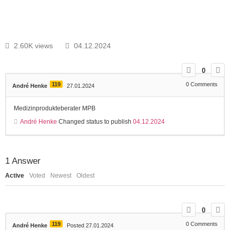
2.60K views
04.12.2024
0
119
0
Comments
André Henke
27.01.2024
Medizinprodukteberater MPB
André Henke
Changed status to publish
04.12.2024
1
Answer
Active
Voted
Newest
Oldest
0
119
0
Comments
André Henke
Posted 27.01.2024