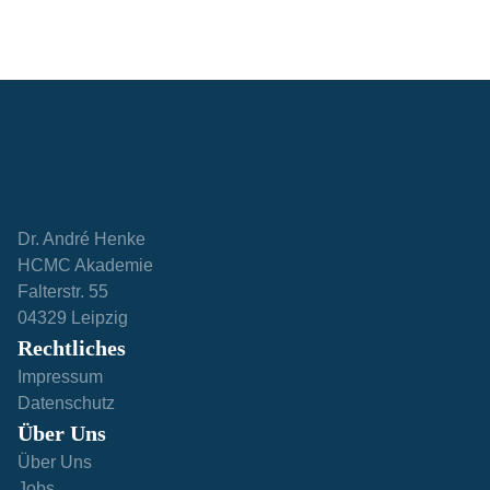
Dr. André Henke
HCMC Akademie
Falterstr. 55
04329 Leipzig
Rechtliches
Impressum
Datenschutz
Über Uns
Über Uns
Jobs