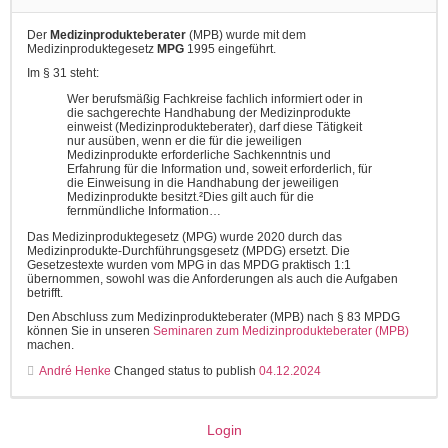
Der
Medizinprodukteberater
(MPB) wurde mit dem
Medizinproduktegesetz
MPG
1995 eingeführt.
Im § 31 steht:
Wer berufsmäßig Fachkreise fachlich informiert oder in
die sachgerechte Handhabung der Medizinprodukte
einweist (Medizinprodukteberater), darf diese Tätigkeit
nur ausüben, wenn er die für die jeweiligen
Medizinprodukte erforderliche Sachkenntnis und
Erfahrung für die Information und, soweit erforderlich, für
die Einweisung in die Handhabung der jeweiligen
Medizinprodukte besitzt.
²
Dies gilt auch für die
fernmündliche Information…
Das Medizinproduktegesetz (MPG) wurde 2020 durch das
Medizinprodukte-Durchführungsgesetz (MPDG) ersetzt. Die
Gesetzestexte wurden vom MPG in das MPDG praktisch 1:1
übernommen, sowohl was die Anforderungen als auch die Aufgaben
betrifft.
Den Abschluss zum Medizinprodukteberater (MPB) nach § 83 MPDG
können Sie in unseren
Seminaren zum Medizinprodukteberater (MPB)
machen.
André Henke
Changed status to publish
04.12.2024
Login