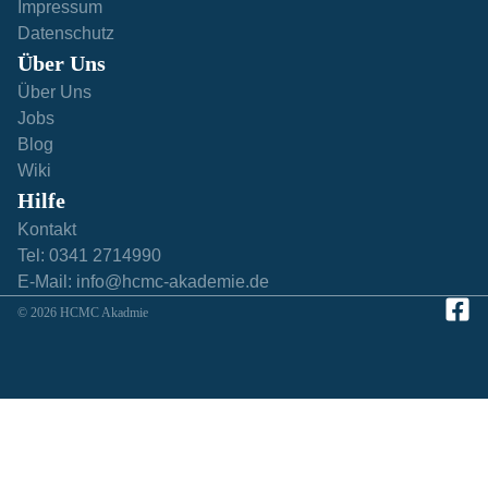
Impressum
Datenschutz
Über Uns
Über Uns
Jobs
Blog
Wiki
Hilfe​
Kontakt
Tel: 0341 2714990
E-Mail: info@hcmc-akademie.de
© 2026 HCMC Akadmie