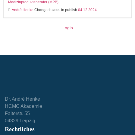
Medizinprodukteberater (MPB)
.
André Henke
Changed status to publish
04.12.2024
Login
Dr. André Henke
HCMC Akademie
Falterstr. 55
04329 Leipzig
Rechtliches