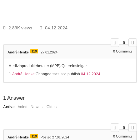
2.89K views
04.12.2024
0
119
0
Comments
André Henke
27.01.2024
Medizinprodukteberater (MPB) Quereinsteiger
André Henke
Changed status to publish
04.12.2024
1
Answer
Active
Voted
Newest
Oldest
0
119
0
Comments
André Henke
Posted 27.01.2024