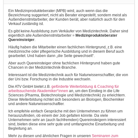
Ein Medizinprodukteberater (MPB) wird, auch wenn das die
Bezeichnung suggeriert, nicht als Berater eingestellt, sondern meist als
Außendienstmitarbeiter, der Kunden berät, aber natürlich auch für den
Verkauf zuständig ist.
Es gibt keine Ausbildung zum Verkäufer von Medizintechnik. Daher sind
eigentlich alle Außendienstmitarbeiter =
Medizinprodukteberater
Quereinsteiger
.
Häufig haben die Mitarbeiter einen fachlichen Hintergrund, z.B. eine
medizinische oder pflegerische Ausbildung und in diesem Beruf auch
gearbeitet. Und haben dann „die Seite gewechselt“.
Aber auch Quereinsteiger ohne fachlichen Hintergrund haben gute
Chancen in der Medizintechnik-Branche.
Interessant ist die Medizintechnik auch für Naturwissenschaftler, die von
der Uni bzw. Forschung in die Industrie wechseln.
Die ATV GmbH bietet z.B.
geförderte Weiterbildung & Coaching für
arbeitssuchende Akademiker*innen
an, um den Einstieg in die Life
Sciences (Pharma, Biotechnologie und Medizintechnik) zu erleichtern.
Diese Weiterbildung richtet sich besonders an Biologen, Biochemiker
und andere Naturwissenschaftler.
Ich empfehle einfach Gespräche mit den Unternehmen zu führen um
herauszufinden, ob einem der Job gefallen könnte. Da viele
Unternehmen sehr an (auch fachfremden) Quereinsteigern interessiert
sind, bieten diese eine sehr gute und umfangreiche Einarbeitung und
Begleitung an.
Mehr zu diesen und ähnlichen Fragen in unseren
Seminaren zum