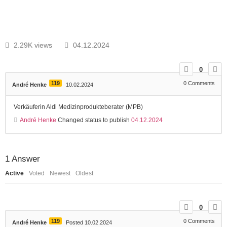
2.29K views
04.12.2024
0
119
0
Comments
André Henke
10.02.2024
Verkäuferin Aldi Medizinprodukteberater (MPB)
André Henke
Changed status to publish
04.12.2024
1
Answer
Active
Voted
Newest
Oldest
0
119
0
Comments
André Henke
Posted 10.02.2024