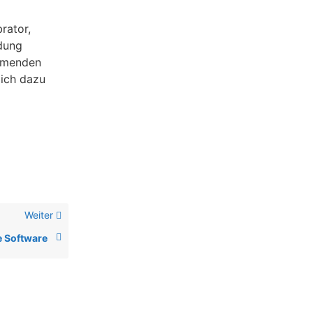
rator,
ndung
ammenden
lich dazu
Weiter
e Software