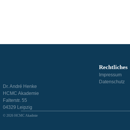
Rechtliches
Impressum
Datenschutz
Dr. André Henke
HCMC Akademie
Falterstr. 55
04329 Leipzig
© 2026 HCMC Akadmie