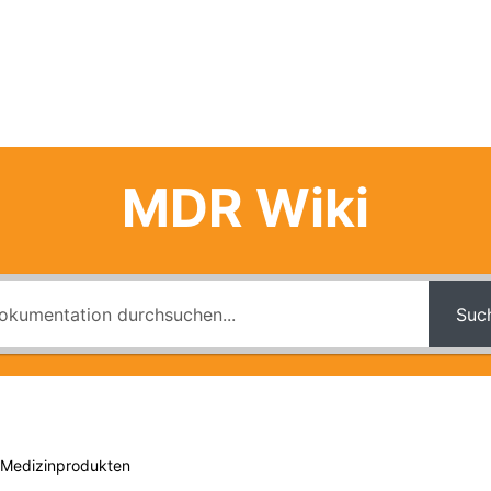
izinprodukteberater
Firmeninterne Schulung
Über Uns
MDR Wiki
Suc
 Medizinprodukten