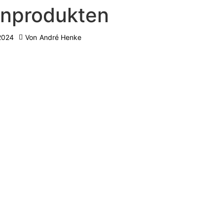
inprodukten
2024
Von
André Henke