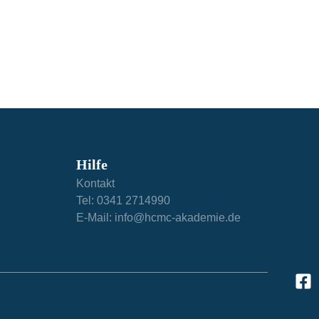
Hilfe​
Kontakt
Tel: 0341 2714990
E-Mail: info@hcmc-akademie.de